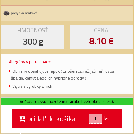
posýpka maková
HMOTNOSŤ
CENA
8.10 €
300 g
Alergény v potravinách:
Obilniny obsahujúce lepok ( t.j. pšenica, raž, jačmeň, ovos,
špalda, kamut alebo ich hybridné odrody )
Vajcia a výrobky z nich
Veľkosť classic môžete mať aj ako bezlepkovú (+2€).
pridať do košíka
ks
Prepáčte, momentálne len telefonické