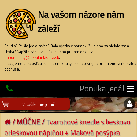
Na vašom názore nám
záleží
Chutilo? Prišlo jedlo načas? Bolo všetko v poriadku? ...alebo sa niekde stala
chyba? Napíšte nám svoj názor alebo pripomienku na
pripomienky@pizzafantastica.sk
.
Pracujeme s radosťou, ale okrem kritiky nás poteší aj dobre mienená rada aleb
pochvala.
Ponuka jedál
V košíku nie je nič
/
MÚČNE
/
Tvarohové knedle s lieskovo
orieškovou náplňou + Maková posýpka