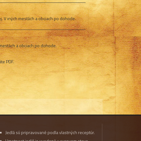
ej. V iných mestách a obciach po dohode.
h mestách a obciach po dohode.
áte PDF.
Jedlá sú pripravované podla vlastných receptúr.
Hmotnost jedál je uvedená v surovom stave.