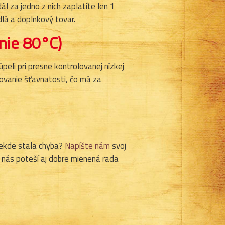
l za jedno z nich zaplatíte len 1
dlá a doplnkový tovar.
nie 80°C)
peli pri presne kontrolovanej nízkej
ovanie šťavnatosti, čo má za
niekde stala chyba?
Napíšte nám
svoj
y nás poteší aj dobre mienená rada