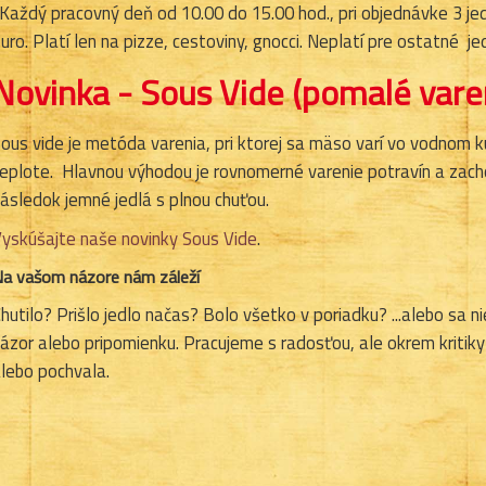
Každý pracovný deň od 10.00 do 15.00 hod., pri objednávke 3 jedá
uro. Platí len na pizze, cestoviny, gnocci. Neplatí pre ostatné je
Novinka - Sous Vide (pomalé vare
ous vide je metóda varenia, pri ktorej sa mäso varí vo vodnom kú
eplote. Hlavnou výhodou je rovnomerné varenie potravín a zach
ásledok jemné jedlá s plnou chuťou.
yskúšajte naše novinky Sous Vide
.
a vašom názore nám záleží
hutilo? Prišlo jedlo načas? Bolo všetko v poriadku? ...alebo sa 
ázor alebo pripomienku. Pracujeme s radosťou, ale okrem kritik
lebo pochvala.