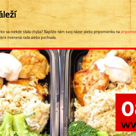
leží
.alebo sa niekde stala chyba? Napíšte nám svoj názor alebo pripomienku na
pripomie
dobre mienená rada alebo pochvala.
V k