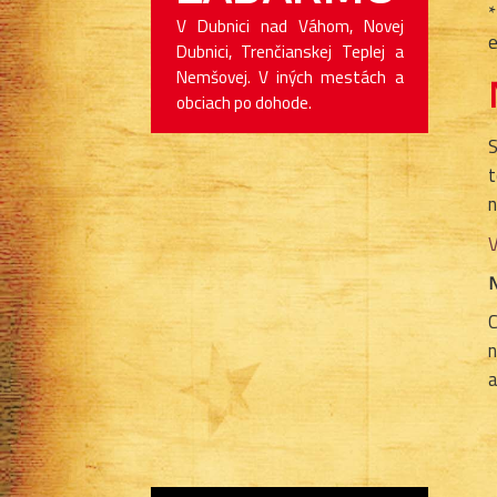
*
V Dubnici nad Váhom, Novej
e
Dubnici, Trenčianskej Teplej a
Nemšovej. V iných mestách a
obciach po dohode.
S
t
n
V
N
C
n
a
OBJEDNAJ JEDLO