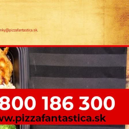
nky@pizzafantastica.sk
.
ošíku nie je nič
Registrovať
Prihlásenie
|
Z pevnej linky volajte na BEZPLATNÉ
0800 186 300
tel. číslo:
0907 099 886
z mobilu Orange:
0902 200 320
z mobilu T-Mobile: