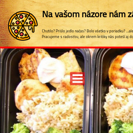
Na vašom názore nám zá
Chutilo? Prišlo jedlo načas? Bolo všetko v poriadku? ..
Pracujeme s radosťou, ale okrem kritiky nás poteší aj 