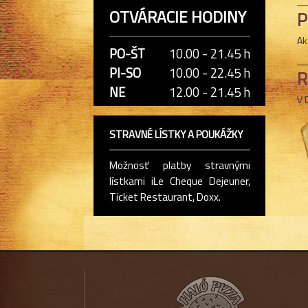
OTVÁRACIE HODINY
P
Ak
PO-ŠT
10.00 - 21.45 h
PI-SO
10.00 - 22.45 h
R
NE
12.00 - 21.45 h
V 
STRAVNÉ LÍSTKY A POUKÁŽKY
Možnosť platby stravnými
lístkami iLe Cheque Dejeuner,
Ticket Restaurant, Doxx.