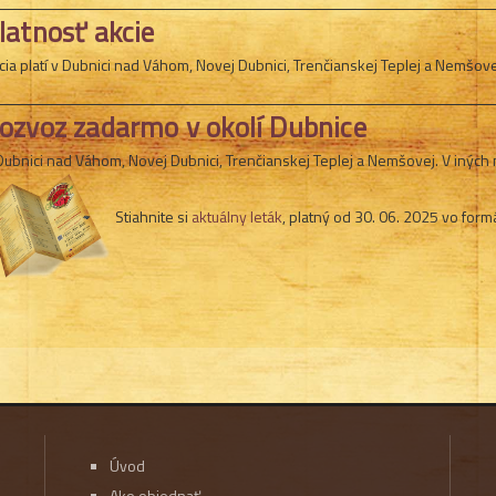
latnosť akcie
cia platí v Dubnici nad Váhom, Novej Dubnici, Trenčianskej Teplej a Nemšov
ozvoz zadarmo v okolí Dubnice
Dubnici nad Váhom, Novej Dubnici, Trenčianskej Teplej a Nemšovej. V inýc
Stiahnite si
aktuálny leták
, platný od 30. 06. 2025 vo form
Úvod
Ako objednať