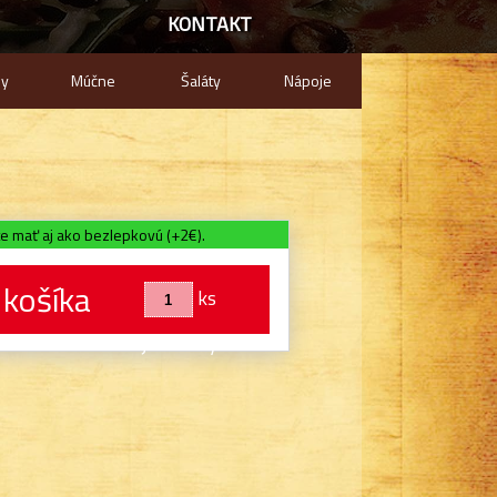
KONTAKT
hy
Múčne
Šaláty
Nápoje
e mať aj ako bezlepkovú (+2€).
 košíka
ks
n telefonické objednávky