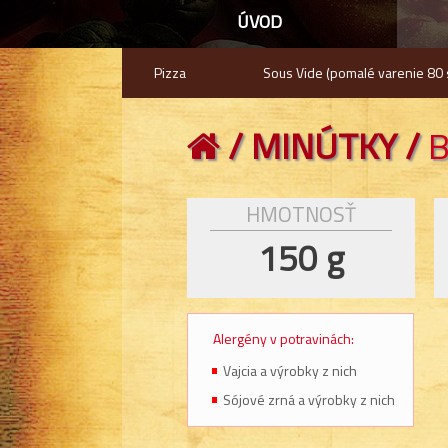
ÚVOD
Pizza
Sous Vide (pomalé varenie 80 
/
MINÚTKY
/
B
HMOTNOSŤ
150 g
Alergény v potravinách:
Vajcia a výrobky z nich
Sójové zrná a výrobky z nich