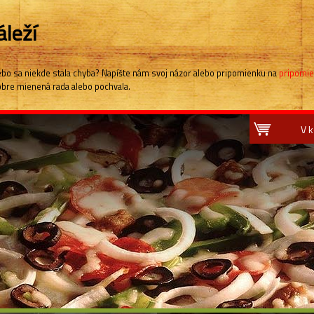
leží
.alebo sa niekde stala chyba? Napíšte nám svoj názor alebo pripomienku na
pripomie
dobre mienená rada alebo pochvala.
V k