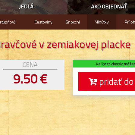
JEDLÁ
AKO OBJEDNAŤ
stupňov)
Cestoviny
Gnocchi
Minútky
Prílo
ravčové v zemiakovej placke
CENA
Veľkosť classic môžet
9.50 €
pridať do
Prepáčte, momentálne le