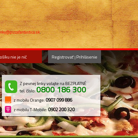
nky@pizzafantastica.sk
.
ošíku nie je nič
Registrovať
Prihlásenie
|
Z pevnej linky volajte na BEZPLATNÉ
0800 186 300
tel. číslo:
0907 099 886
z mobilu Orange:
0902 200 320
z mobilu T-Mobile: