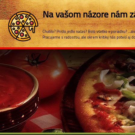
Na vašom názore nám zá
Chutilo? Prišlo jedlo načas? Bolo všetko v poriadku? ..
Pracujeme s radosťou, ale okrem kritiky nás poteší aj 