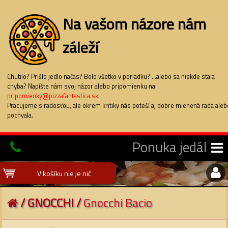
Na vašom názore nám
záleží
Chutilo? Prišlo jedlo načas? Bolo všetko v poriadku? ...alebo sa niekde stala
chyba? Napíšte nám svoj názor alebo pripomienku na
pripomienky@pizzafantastica.sk
.
Pracujeme s radosťou, ale okrem kritiky nás poteší aj dobre mienená rada aleb
pochvala.
Ponuka jedál
V košíku nie je nič
/
GNOCCHI
/
Gnocchi Bacio