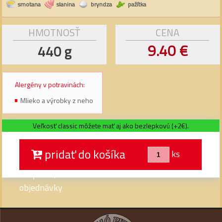
smotana
slanina
bryndza
pažítka
HMOTNOSŤ
CENA
9.40 €
440 g
Alergény v potravinách:
Mlieko a výrobky z neho
Veľkosť classic môžete mať aj ako bezlepkovú (+2€).
pridať do košíka
ks
Prepáčte, momentálne len telefonické
objednávky