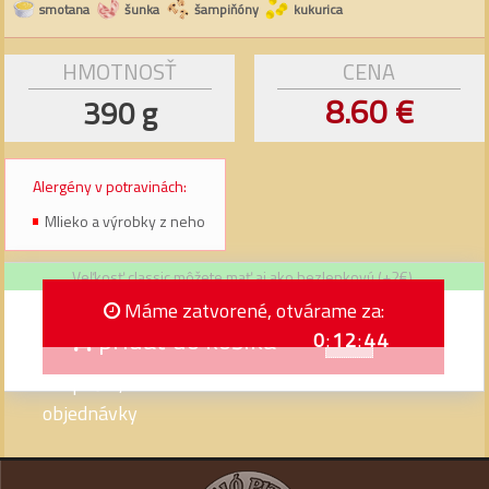
smotana
šunka
šampiňóny
kukurica
HMOTNOSŤ
CENA
8.60 €
390 g
Alergény v potravinách:
Mlieko a výrobky z neho
Veľkosť classic môžete mať aj ako bezlepkovú (+2€).
Máme zatvorené, otvárame za:
pridať do košíka
ks
0
:
12
:
43
Prepáčte, momentálne len telefonické
objednávky