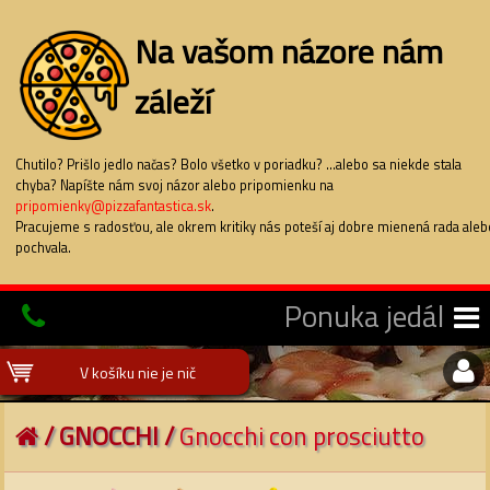
Na vašom názore nám
záleží
Chutilo? Prišlo jedlo načas? Bolo všetko v poriadku? ...alebo sa niekde stala
chyba? Napíšte nám svoj názor alebo pripomienku na
pripomienky@pizzafantastica.sk
.
Pracujeme s radosťou, ale okrem kritiky nás poteší aj dobre mienená rada aleb
pochvala.
Ponuka jedál
V košíku nie je nič
/
GNOCCHI
/
Gnocchi con prosciutto