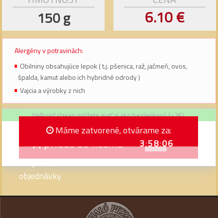
6.10 €
150 g
Alergény v potravinách:
Obilniny obsahujúce lepok ( t.j. pšenica, raž, jačmeň, ovos,
špalda, kamut alebo ich hybridné odrody )
Vajcia a výrobky z nich
Veľkosť classic môžete mať aj ako bezlepkovú (+2€).
Máme zatvorené, otvárame za:
pridať do košíka
ks
3
:
58
:
06
Prepáčte, momentálne len telefonické
objednávky