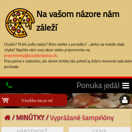
Na vašom názore nám
záleží
Chutilo? Prišlo jedlo načas? Bolo všetko v poriadku? ...alebo sa niekde stala
chyba? Napíšte nám svoj názor alebo pripomienku na
pripomienky@pizzafantastica.sk
.
Pracujeme s radosťou, ale okrem kritiky nás poteší aj dobre mienená rada aleb
pochvala.
Ponuka jedál
V košíku nie je nič
/
MINÚTKY
/
Vyprážané šampiňóny
HMOTNOSŤ
CENA